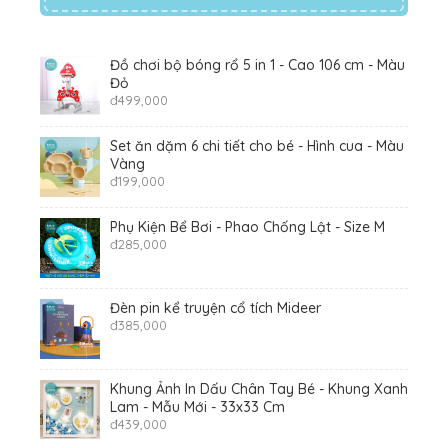
Đồ chơi bộ bóng rổ 5 in 1 - Cao 106 cm - Màu
Đỏ
đ
499,000
Set ăn dặm 6 chi tiết cho bé - Hình cua - Màu
Vàng
đ
199,000
Phụ Kiện Bể Bơi - Phao Chống Lật - Size M
đ
285,000
Đèn pin kể truyện cổ tích Mideer
đ
385,000
Khung Ảnh In Dấu Chân Tay Bé - Khung Xanh
Lam - Mẫu Mới - 33x33 Cm
đ
439,000