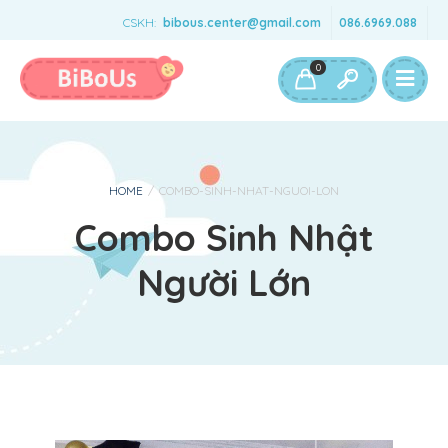
CSKH:
bibous.center@gmail.com
086.6969.088
Bé Gái
Bé Trai
Đồ Chơi & Phụ Kiện
0
HOME
/
COMBO-SINH-NHAT-NGUOI-LON
Combo Sinh Nhật
Người Lớn