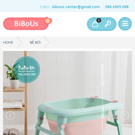
CSKH:
bibous.center@gmail.com
086.6969.088
Bé Gái
Bé Trai
Đồ Chơi & Phụ Kiện
0
HOME
BỂ BƠI
ĐỒ DÙNG THÔNG MINH - CHẬU TẮM - MÀU HỒNG XANH - A2