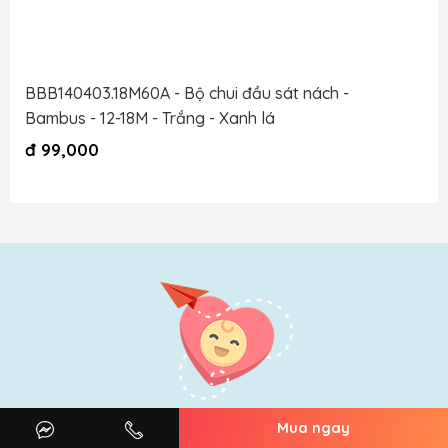
BBB140403.18M60A - Bộ chui đầu sát nách -
Bambus - 12-18M - Trắng - Xanh lá
đ
99,000
Thông Tin
Mua ngay