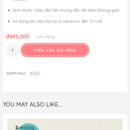
Kích thước chậu tắm lớn nhưng vẫn tiết kiệm không gian
Sử dụng lâu dài cho bé từ newborn đến 10 tuổi
đ
945,000
Còn hàng
THÊM VÀO GIỎ HÀNG
Danh mục:
Bể Bơi
YOU MAY ALSO LIKE…