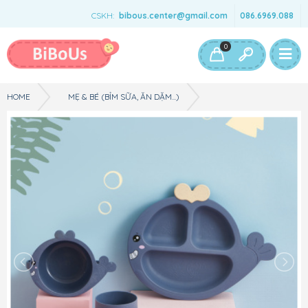
CSKH:
bibous.center@gmail.com
086.6969.088
Bé Gái
Bé Trai
Đồ Chơi & Phụ Kiện
0
HOME
MẸ & BÉ (BỈM SỮA, ĂN DẶM...)
SET ĂN DẶM 6 CHI TIẾT CHO BÉ - CÁ HEO - MÀU XANH