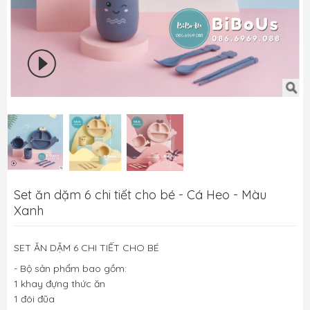
Set ăn dặm 6 chi tiết cho bé - Cá Heo - Màu
Xanh
SET ĂN DẶM 6 CHI TIẾT CHO BÉ 
- Bộ sản phẩm bao gồm: 
1 khay đựng thức ăn
1 đôi đũa