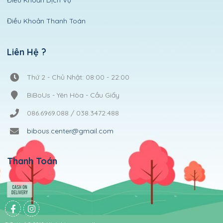
Điều Khoản Thanh Toán
Liên Hệ ?
Thứ 2 - Chủ Nhật: 08:00 - 22:00
BiBoUs - Yên Hòa - Cầu Giấy
086.6969.088 / 038.3472.488
bibous.center@gmail.com
Thanh Toán