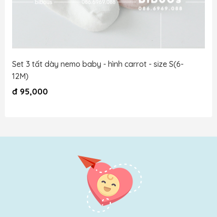
Set 3 tất dày nemo baby - hình carrot - size S(6-
12M)
đ
95,000