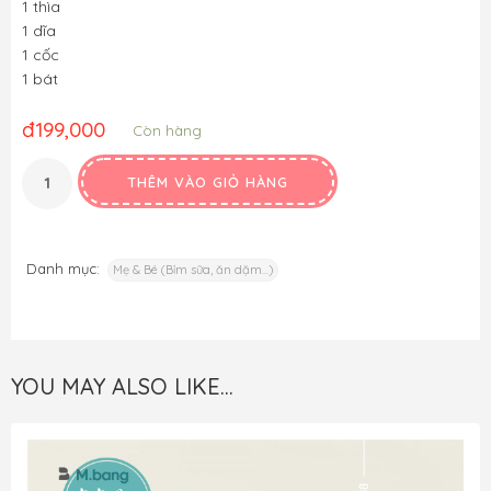
1 thìa
1 dĩa
1 cốc
1 bát 
đ
199,000
Còn hàng
THÊM VÀO GIỎ HÀNG
Danh mục:
Mẹ & Bé (Bỉm sữa, ăn dặm...)
YOU MAY ALSO LIKE…