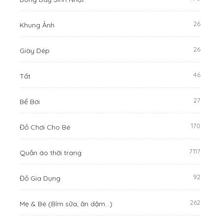
26
Khung Ảnh
26
Giày Dép
46
Tất
27
Bể Bơi
170
Đồ Chơi Cho Bé
7117
Quần áo thời trang
92
Đồ Gia Dụng
262
Mẹ & Bé (Bỉm sữa, ăn dặm...)