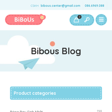
CSKH:
bibous.center@gmail.com
086.6969.088
Bé Gái
Bé Trai
Đồ Chơi & Phụ Kiện
0
Bibous Blog
Product categories
198
Bóng Bay Sinh Nhật