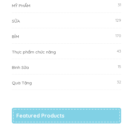
31
MỸ PHẨM
129
SỮA
170
BỈM
43
Thực phẩm chức năng
15
Bình Sữa
32
Quà Tặng
Featured Products