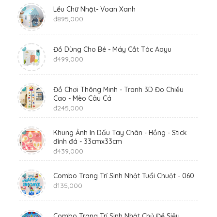
Lều Chữ Nhật- Voan Xanh
đ
895,000
Đồ Dùng Cho Bé - Máy Cắt Tóc Aoyu
đ
499,000
Đồ Chơi Thông Minh - Tranh 3D Đo Chiều
Cao - Mèo Câu Cá
đ
245,000
Khung Ảnh In Dấu Tay Chân - Hồng - Stick
đính đá - 33cmx33cm
đ
439,000
Combo Trang Trí Sinh Nhật Tuổi Chuột - 060
đ
135,000
Combo Trang Trí Sinh Nhật Chủ Đề Siêu