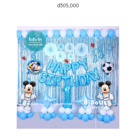
đ
305,000