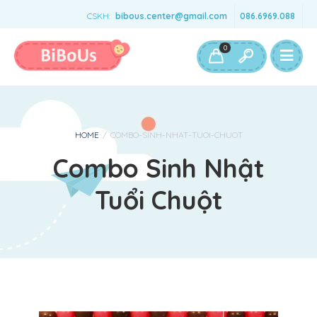
CSKH:
bibous.center@gmail.com
086.6969.088
Bé Gái
Bé Trai
Đồ Chơi & Phụ Kiện
0
HOME
/
COMBO-SINH-NHAT-TUOI-CHUOT
Combo Sinh Nhật
Tuổi Chuột