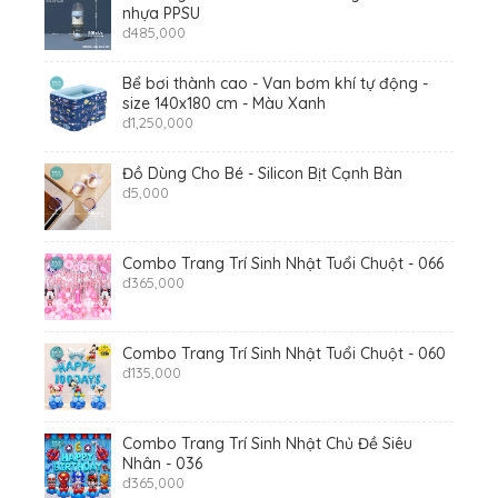
nhựa PPSU
đ
485,000
Bể bơi thành cao - Van bơm khí tự động -
size 140x180 cm - Màu Xanh
đ
1,250,000
Đồ Dùng Cho Bé - Silicon Bịt Cạnh Bàn
đ
5,000
Combo Trang Trí Sinh Nhật Tuổi Chuột - 066
đ
365,000
Combo Trang Trí Sinh Nhật Tuổi Chuột - 060
đ
135,000
Combo Trang Trí Sinh Nhật Chủ Đề Siêu
Nhân - 036
đ
365,000