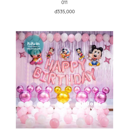
011
đ
335,000