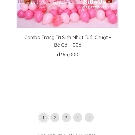
Combo Trang Trí Sinh Nhật Tuổi Chuột -
Bé Gái - 006
đ
365,000
1
2
3
4
›