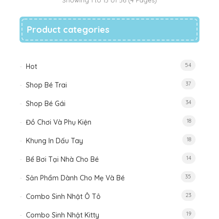
Showing 1 to 15 of 56 (4 Pages)
Product categories
54
Hot
37
Shop Bé Trai
34
Shop Bé Gái
18
Đồ Chơi Và Phụ Kiện
18
Khung In Dấu Tay
14
Bể Bơi Tại Nhà Cho Bé
35
Sản Phẩm Dành Cho Mẹ Và Bé
23
Combo Sinh Nhật Ô Tô
19
Combo Sinh Nhật Kitty