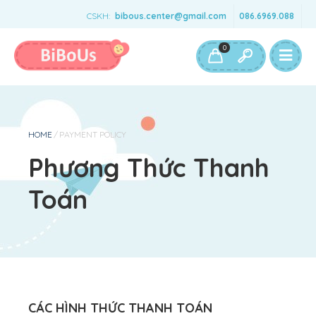
CSKH:
bibous.center@gmail.com
086.6969.088
Bé Gái
Bé Trai
Đồ Chơi & Phụ Kiện
0
HOME
/
PAYMENT POLICY
Phương Thức Thanh
Toán
CÁC HÌNH THỨC THANH TOÁN