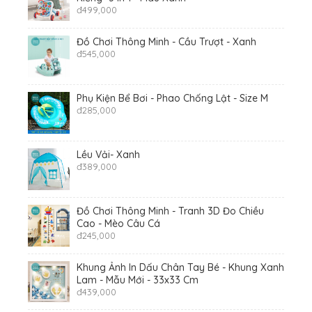
đ
499,000
Đồ Chơi Thông Minh - Cầu Trượt - Xanh
đ
545,000
Phụ Kiện Bể Bơi - Phao Chống Lật - Size M
đ
285,000
Lều Vải- Xanh
đ
389,000
Đồ Chơi Thông Minh - Tranh 3D Đo Chiều
Cao - Mèo Câu Cá
đ
245,000
Khung Ảnh In Dấu Chân Tay Bé - Khung Xanh
Lam - Mẫu Mới - 33x33 Cm
đ
439,000