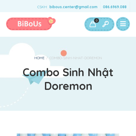
CSKH:
bibous.center@gmail.com
086.6969.088
Bé Gái
Bé Trai
Đồ Chơi & Phụ Kiện
0
HOME
/
COMBO-SINH-NHAT-DOREMON
Combo Sinh Nhật
Doremon