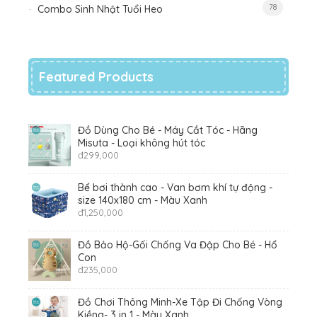
78
Combo Sinh Nhật Tuổi Heo
Featured Products
Đồ Dùng Cho Bé - Máy Cắt Tóc - Hãng
Misuta - Loại không hút tóc
đ
299,000
Bể bơi thành cao - Van bơm khí tự động -
size 140x180 cm - Màu Xanh
đ
1,250,000
Đồ Bảo Hộ-Gối Chống Va Đập Cho Bé - Hổ
Con
đ
235,000
Đồ Chơi Thông Minh-Xe Tập Đi Chống Vòng
Kiềng- 3 in 1 - Màu Xanh