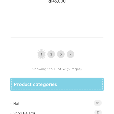
đ
145,000
1
2
3
›
Showing 1 to 15 of 32 (3 Pages)
Product categories
54
Hot
37
Shop Bé Trai