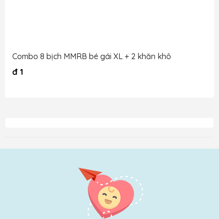
Combo 8 bịch MMRB bé gái XL + 2 khăn khô
đ
1