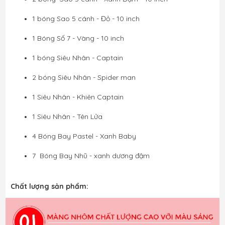
1 bóng Sao 5 cánh - Đỏ - 10 inch
1 Bóng Số 7 - Vàng - 10 inch
1 bóng Siêu Nhân - Captain
2 bóng Siêu Nhân - Spider man
1 Siêu Nhân - Khiên Captain
1 Siêu Nhân - Tên Lửa
4 Bóng Bay Pastel - Xanh Baby
7 Bóng Bay Nhũ - xanh dương đậm
Chất lượng sản phẩm: