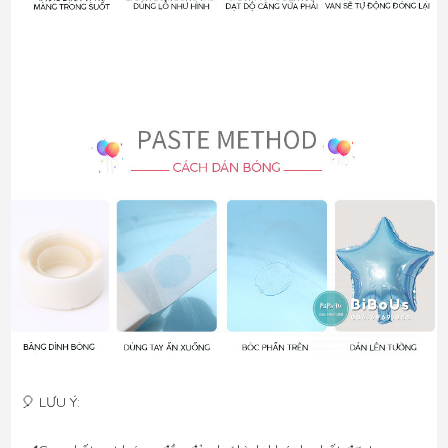
🎈 LƯU Ý: 