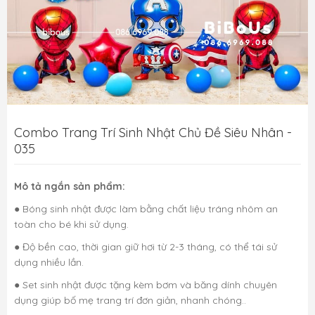
Combo Trang Trí Sinh Nhật Chủ Đề Siêu Nhân -
035
Mô tả ngắn sản phẩm:
● Bóng sinh nhật được làm bằng chất liệu tráng nhôm an
toàn cho bé khi sử dụng.
● Độ bền cao, thời gian giữ hơi từ 2-3 tháng, có thể tái sử
dụng nhiều lần.
● Set sinh nhật được tặng kèm bơm và băng dính chuyên
dụng giúp bố mẹ trang trí đơn giản, nhanh chóng..