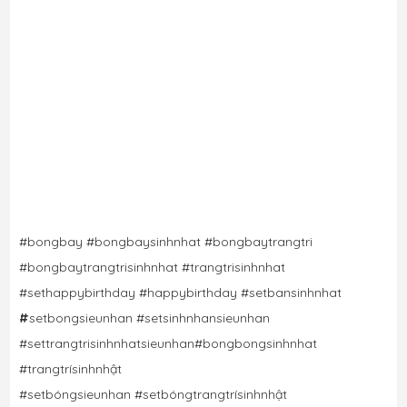
#bongbay #bongbaysinhnhat #bongbaytrangtri 
#bongbaytrangtrisinhnhat #trangtrisinhnhat 
#sethappybirthday #happybirthday #setbansinhnhat 
#
setbongsieunhan #setsinhnhansieunhan
#settrangtrisinhnhatsieunhan
#bongbongsinhnhat 
#trangtrísinhnhật 
#
setbóngsieunhan
#setbóngtrangtrísinhnhật 