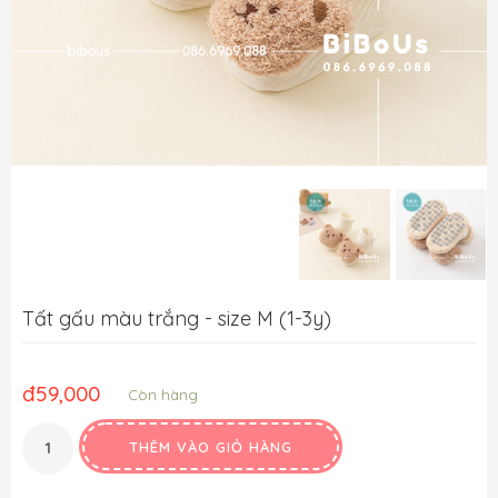
Tất gấu màu trắng - size M (1-3y)
đ
59,000
Còn hàng
THÊM VÀO GIỎ HÀNG