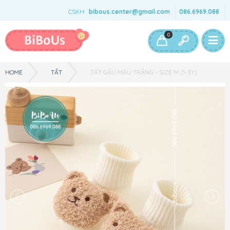
CSKH:
bibous.center@gmail.com
086.6969.088
Bé Gái
Bé Trai
Đồ Chơi & Phụ Kiện
0
HOME
TẤT
TẤT GẤU MÀU TRẮNG - SIZE M (1-3Y)