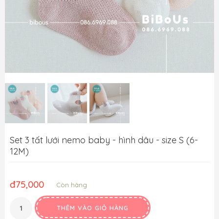
Set 3 tất lưới nemo baby - hình dâu - size S (6-
12M)
đ
75,000
Còn hàng
THÊM VÀO GIỎ HÀNG