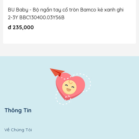
BU Baby - Bộ ngắn tay cổ tròn Bamco kẻ xanh ghi
2-3Y BBC130400.03Y56B
đ
235,000
Thông Tin
Về Chúng Tôi