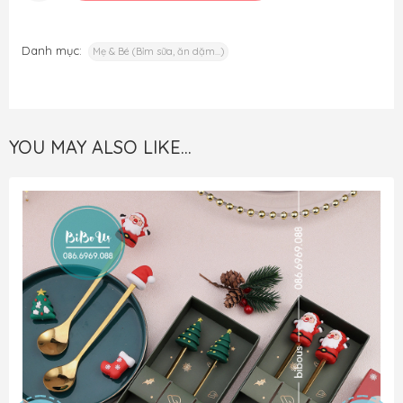
Danh mục:
Mẹ & Bé (Bỉm sữa, ăn dặm...)
YOU MAY ALSO LIKE…