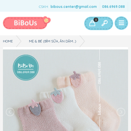
CSKH:
bibous.center@gmail.com
086.6969.088
Bé Gái
Bé Trai
Đồ Chơi & Phụ Kiện
0
HOME
MẸ & BÉ (BỈM SỮA, ĂN DẶM...)
SET 3 TẤT LƯỚI NEMO BABY - HÌNH DÂU - SIZE S (6-12M)