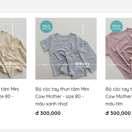
 tăm Mini
Bộ cộc tay thun tăm Mini
Bộ cộc tay 
ze 80 -
Cow Mother - size 80 -
Cow Mother -
màu xanh nhạt
màu tím
đ
300,000
đ
300,000