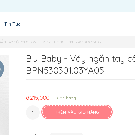
Tin Tức
GẮN TAY CỔ POLO PONIE - 2-3Y - HỒNG - BPN530301.03YA05
BU Baby - Váy ngắn tay cổ
BPN530301.03YA05
đ
215,000
Còn hàng
THÊM VÀO GIỎ HÀNG