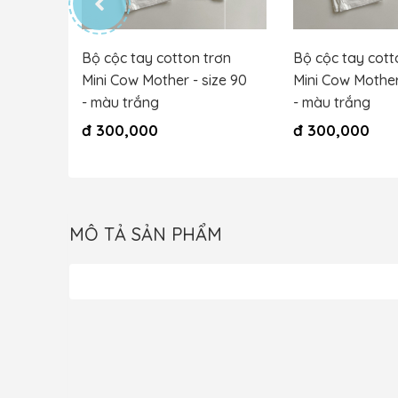
rơn
Bộ cộc tay cotton trơn
Bộ cộc tay cott
ize 80
Mini Cow Mother - size 90
Mini Cow Mother
- màu trắng
- màu trắng
đ
300,000
đ
300,000
MÔ TẢ SẢN PHẨM