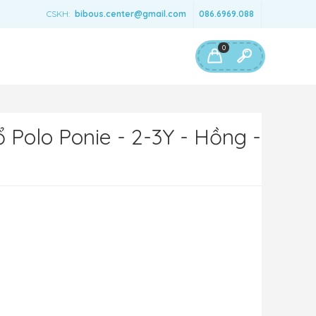
CSKH:
bibous.center@gmail.com
086.6969.088
0
 Polo Ponie - 2-3Y - Hồng -