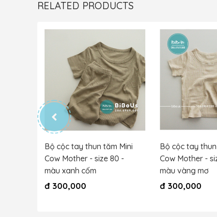
RELATED PRODUCTS
100
Bộ cộc tay thun tăm Mini
Bộ cộc tay thun
Cow Mother - size 80 -
Cow Mother - si
màu xanh cốm
màu vàng mơ
đ
300,000
đ
300,000