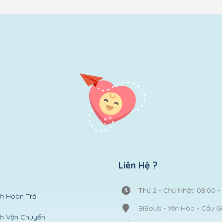
Liên Hệ ?
Thứ 2 - Chủ Nhật: 08:00 -
h Hoàn Trả
BiBoUs - Yên Hòa - Cầu G
ch Vận Chuyển