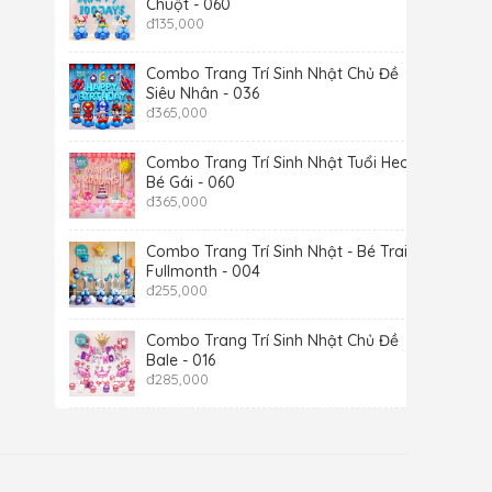
Chuột - 060
đ
135,000
Combo Trang Trí Sinh Nhật Chủ Đề
Siêu Nhân - 036
đ
365,000
Combo Trang Trí Sinh Nhật Tuổi Heo -
Bé Gái - 060
đ
365,000
Combo Trang Trí Sinh Nhật - Bé Trai -
Fullmonth - 004
đ
255,000
Combo Trang Trí Sinh Nhật Chủ Đề
Bale - 016
đ
285,000