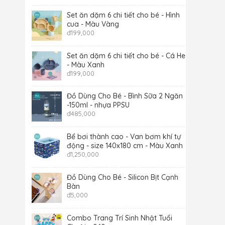
Set ăn dặm 6 chi tiết cho bé - Hình
cua - Màu Vàng
đ
199,000
Set ăn dặm 6 chi tiết cho bé - Cá Heo
- Màu Xanh
đ
199,000
Đồ Dùng Cho Bé - Bình Sữa 2 Ngăn
-150ml - nhựa PPSU
đ
485,000
Bể bơi thành cao - Van bơm khí tự
động - size 140x180 cm - Màu Xanh
đ
1,250,000
Đồ Dùng Cho Bé - Silicon Bịt Cạnh
Bàn
đ
5,000
Combo Trang Trí Sinh Nhật Tuổi