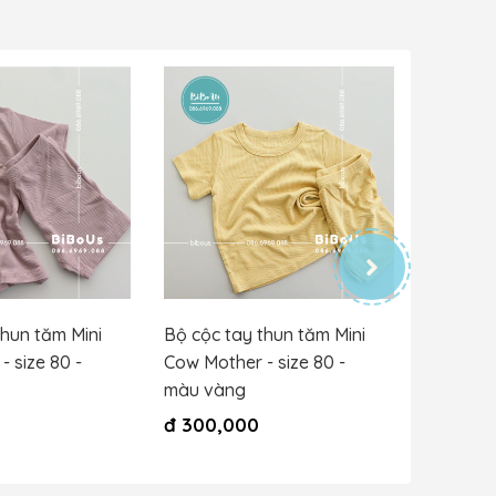
thun tăm Mini
Bộ cộc tay thun tăm Mini
bộ cộc t
 size 80 -
Cow Mother - size 80 -
cotton -
màu vàng
100
đ
300,000
đ
250,