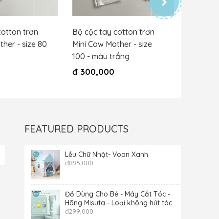
cotton trơn
Bộ cộc tay cotton trơn
Bộ cộc t
her - size 80
Mini Cow Mother - size
Mini Cow
100 - màu trắng
- màu n
đ
300,000
đ
300,
FEATURED PRODUCTS
Lều Chữ Nhật- Voan Xanh
đ
895,000
Đồ Dùng Cho Bé - Máy Cắt Tóc -
Hãng Misuta - Loại không hút tóc
đ
299,000