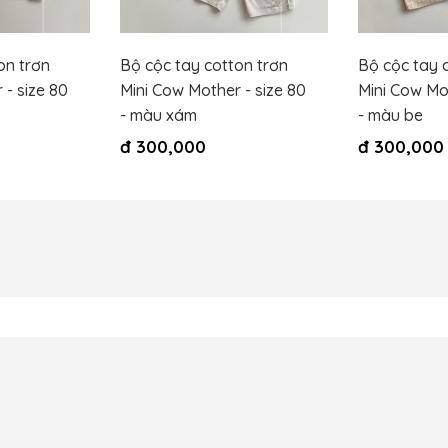
on trơn
Bộ cộc tay cotton trơn
Bộ cộc tay 
 - size 80
Mini Cow Mother - size 80
Mini Cow Mot
- màu xám
- màu be
đ
300,000
đ
300,000