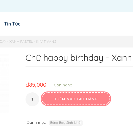
Tin Tức
AY - XANH PASTEL - IN VỊT VÀNG
Chữ happy birthday - Xanh p
đ
85,000
Còn hàng
THÊM VÀO GIỎ HÀNG
Danh mục:
Bóng Bay Sinh Nhật