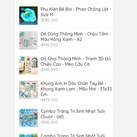
Phụ Kiện Bể Bơi - Phao Chống Lật -
Size M
đ
285,000
Đồ Dùng Thông Minh - Chậu Tắm -
Màu Hồng Xanh - A2
đ
945,000
Đồ Chơi Thông Minh - Tranh 3D Đo
Chiều Cao - Mèo Câu Cá
đ
245,000
Khung Ảnh In Dấu Chân Tay Bé -
Khung Xanh Lam - Mẫu Mới - 33x33
Cm
đ
439,000
Combo Trang Trí Sinh Nhật Tuổi
Chuột - 065
đ
365,000
Combo Trang Trí Sinh Nhật Tuổi