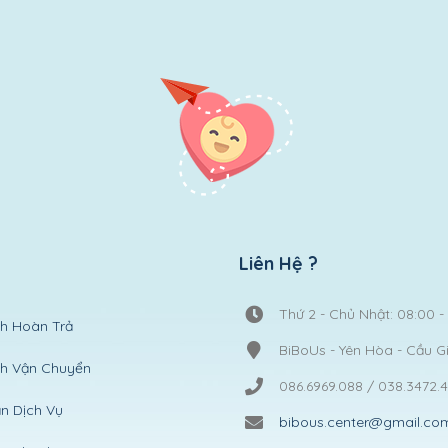
Liên Hệ ?
Thứ 2 - Chủ Nhật: 08:00 -
h Hoàn Trả
BiBoUs - Yên Hòa - Cầu G
ch Vận Chuyển
086.6969.088 / 038.3472.
n Dịch Vụ
bibous.center@gmail.co