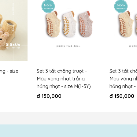
g - size
Set 3 tất chống trượt -
Set 3 tất ch
Màu vàng nhạt trắng
Màu vàng n
hồng nhạt - size M(1-3Y)
hồng nhạt - 
đ
150,000
đ
150,000