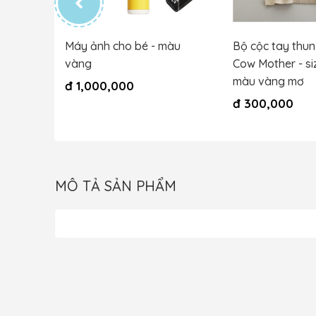
u pure
Máy ảnh cho bé - màu
Bộ cộc tay thun
 size
vàng
Cow Mother - si
màu vàng mơ
đ
1,000,000
đ
300,000
MÔ TẢ SẢN PHẨM