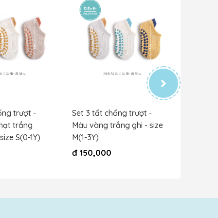
ống trượt -
Set 3 tất chống trượt -
Set 3 tấ
hạt trắng
Màu vàng trắng ghi - size
Màu vàng
size S(0-1Y)
M(1-3Y)
S(0-1Y)
đ
150,000
đ
150,0