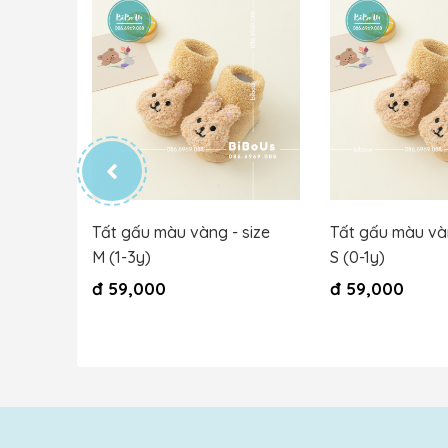
HQ -
Tất gấu màu vàng - size
Tất gấu màu vàn
ười
M (1-3y)
S (0-1y)
đ
59,000
đ
59,000