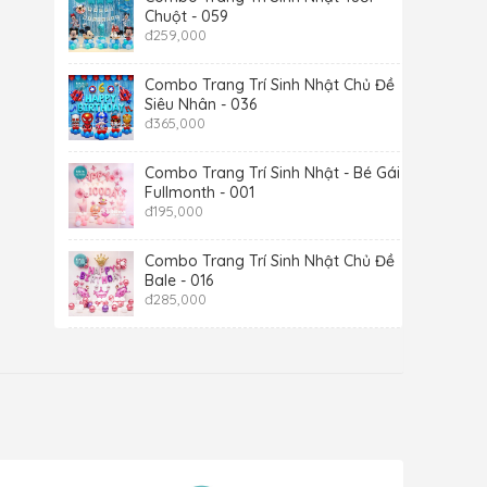
Chuột - 059
đ
259,000
Combo Trang Trí Sinh Nhật Chủ Đề
Siêu Nhân - 036
đ
365,000
Combo Trang Trí Sinh Nhật - Bé Gái -
Fullmonth - 001
đ
195,000
Combo Trang Trí Sinh Nhật Chủ Đề
Bale - 016
đ
285,000