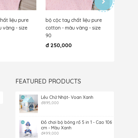
hất liệu pure
bộ cộc tay chất liệu pure
bộ cộc t
 vàng - size
cotton - màu vàng - size
cotton -
90
80
đ
250,000
đ
250,
FEATURED PRODUCTS
Lều Chữ Nhật- Voan Xanh
đ
895,000
Đồ chơi bộ bóng rổ 5 in 1 - Cao 106
cm - Màu Xanh
đ
499,000