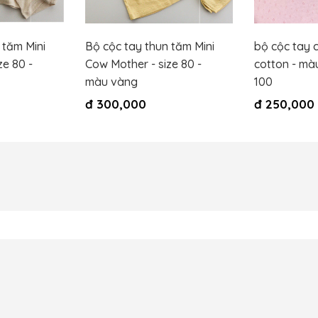
 tăm Mini
Bộ cộc tay thun tăm Mini
bộ cộc tay c
ze 80 -
Cow Mother - size 80 -
cotton - màu
màu vàng
100
đ
300,000
đ
250,000