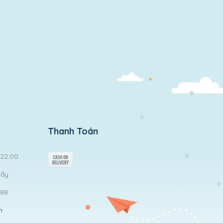
Thanh Toán
 22:00
iấy
488
m