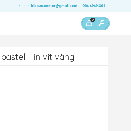
CSKH:
bibous.center@gmail.com
086.6969.088
0
astel - in vịt vàng