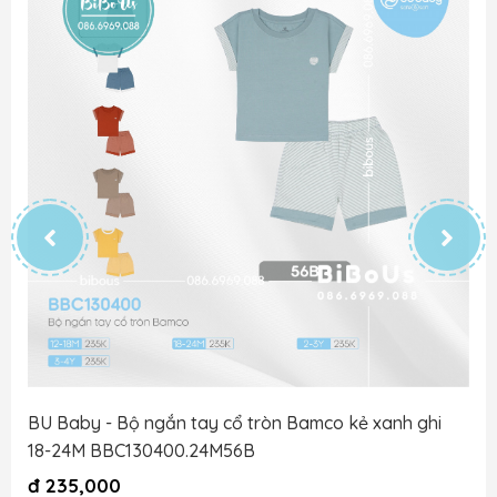
BU Baby - Bộ ngắn tay cổ tròn Bamco kẻ xanh ghi
18-24M BBC130400.24M56B
đ
235,000