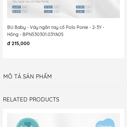
BU Baby - Váy ngắn tay cổ Polo Ponie - 2-3Y -
Hồng - BPN530301.03YA05
đ
215,000
MÔ TẢ SẢN PHẨM
RELATED PRODUCTS