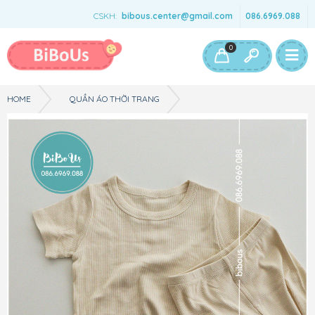
CSKH:
bibous.center@gmail.com
086.6969.088
Bé Gái
Bé Trai
Đồ Chơi & Phụ Kiện
0
HOME
QUẦN ÁO THỜI TRANG
BỘ CỘC TAY THUN TĂM MINI COW MOTHER - SIZE 80 - MÀU VÀNG MƠ