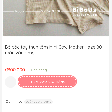
Bộ cộc tay thun tăm Mini Cow Mother - size 80 -
màu vàng mơ
đ
300,000
Còn hàng
THÊM VÀO GIỎ HÀNG
Danh mục:
Quần áo thời trang