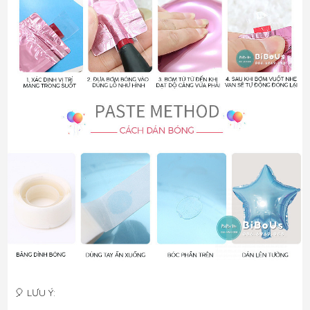
🎈 LƯU Ý: 