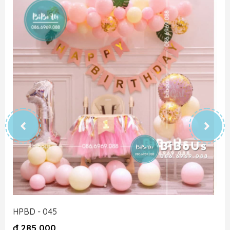
HPBD - 045
đ
285,000