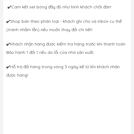
 ✔️Cam kết set bóng đầy đủ như hình khách chốt đơn! 
✔️Shop bán theo phân loại - khách ghi chú và inbox cụ thể 
(tránh nhầm lẫn) nếu muốn thay đổi chi tiết! 
✔️Khách nhận hàng được kiểm tra hàng trước khi thanh toán. 
Bảo hành 1 đổi 1 nếu do lỗi của nhà sản xuất. 
✔️Hỗ trợ đổi hàng trong vòng 3 ngày kể từ khi khách nhận 
được hàng!