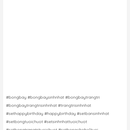
#bongbay #bongbaysinhnhat #bongbaytrangtri 
#bongbaytrangtrisinhnhat #trangtrisinhnhat 
#sethappybirthday #happybirthday #setbansinhnhat 
#setbongtuoichuot #setsinhnhattuoichuot
#setbongtrangtrituoichuot
#setbongchobe1tuoi