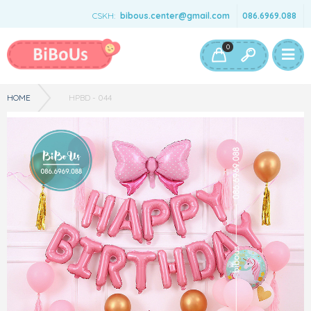
CSKH:
bibous.center@gmail.com
086.6969.088
Bé Gái
Bé Trai
Đồ Chơi & Phụ Kiện
0
HOME
HPBD - 044