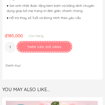
● Set sinh nhật được tặng kèm bơm và băng dính chuyên
dụng giúp bố mẹ trang trí đơn giản, nhanh chóng..
● Hỗ trợ thay số Tuổi và Bóng Hình theo yêu cầu.
đ
185,000
Còn hàng
THÊM VÀO GIỎ HÀNG
Danh mục:
YOU MAY ALSO LIKE…