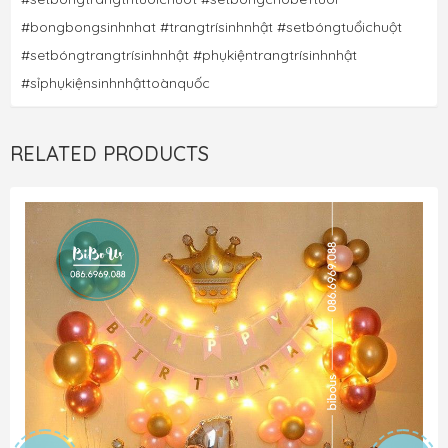
#bongbongsinhnhat #trangtrísinhnhật #
setbóngtuổichuột
#setbóngtrangtrísinhnhật #phụkiệntrangtrísinhnhật 
#sỉphụkiệnsinhnhậttoànquốc
RELATED PRODUCTS