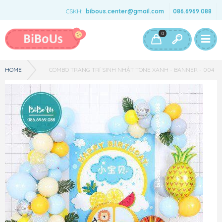
CSKH:
bibous.center@gmail.com
086.6969.088
Bé Gái
Bé Trai
Đồ Chơi & Phụ Kiện
0
HOME
COMBO TRANG TRÍ SINH NHẬT TONE XANH - BANNER - 004