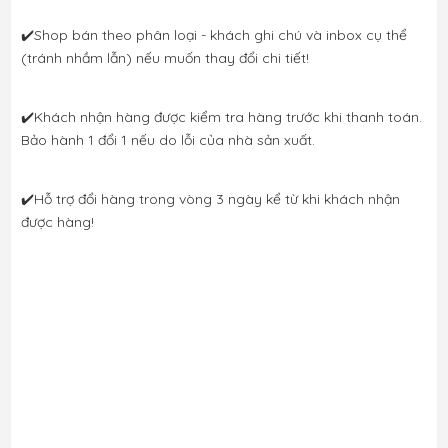
✔️Shop bán theo phân loại - khách ghi chú và inbox cụ thể 
(tránh nhầm lẫn) nếu muốn thay đổi chi tiết! 
✔️Khách nhận hàng được kiểm tra hàng trước khi thanh toán. 
Bảo hành 1 đổi 1 nếu do lỗi của nhà sản xuất. 
✔️Hỗ trợ đổi hàng trong vòng 3 ngày kể từ khi khách nhận 
được hàng!