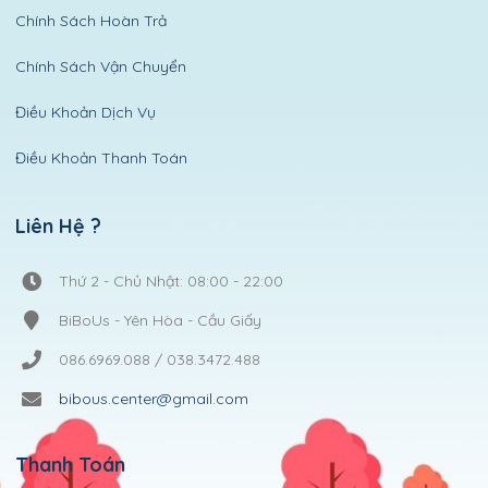
Chính Sách Hoàn Trả
Chính Sách Vận Chuyển
Điều Khoản Dịch Vụ
Điều Khoản Thanh Toán
Liên Hệ ?
Thứ 2 - Chủ Nhật: 08:00 - 22:00
BiBoUs - Yên Hòa - Cầu Giấy
086.6969.088 / 038.3472.488
bibous.center@gmail.com
Thanh Toán