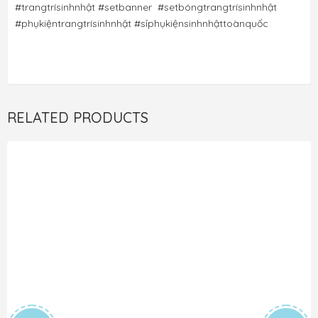
#trangtrísinhnhật #
setbanner
#setbóngtrangtrísinhnhật 
#phụkiệntrangtrísinhnhật #sỉphụkiệnsinhnhậttoànquốc
RELATED PRODUCTS