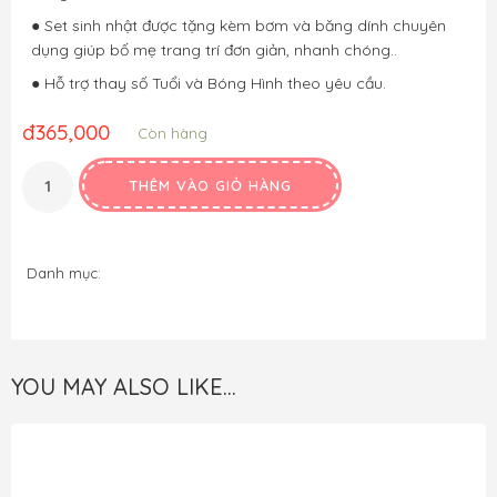
● Set sinh nhật được tặng kèm bơm và băng dính chuyên
dụng giúp bố mẹ trang trí đơn giản, nhanh chóng..
● Hỗ trợ thay số Tuổi và Bóng Hình theo yêu cầu.
đ
365,000
Còn hàng
THÊM VÀO GIỎ HÀNG
Danh mục:
YOU MAY ALSO LIKE…