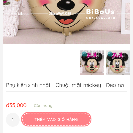
Phụ kiện sinh nhật - Chuột mặt mickey - Đeo nơ
đ
35,000
Còn hàng
THÊM VÀO GIỎ HÀNG