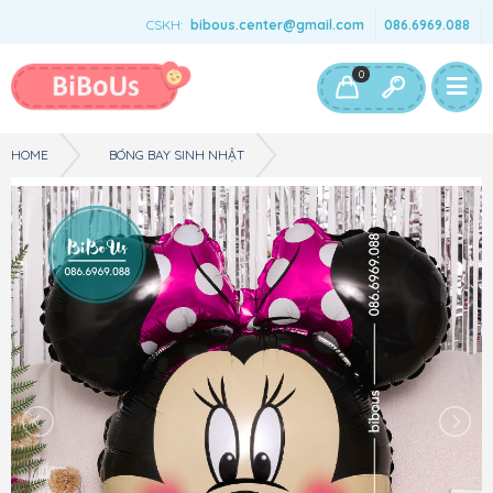
CSKH:
bibous.center@gmail.com
086.6969.088
Bé Gái
Bé Trai
Đồ Chơi & Phụ Kiện
0
HOME
BÓNG BAY SINH NHẬT
PHỤ KIỆN SINH NHẬT - CHUỘT MẶT MICKEY - ĐEO NƠ