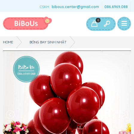
CSKH:
bibous.center@gmail.com
086.6969.088
Bé Gái
Bé Trai
Đồ Chơi & Phụ Kiện
0
HOME
BÓNG BAY SINH NHẬT
PHỤ KIÊN SINH NHẬT - BÓNG SIÊU NHŨ ĐỎ ĐÔ 2 LỚP - 10 INCH