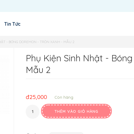
Tin Tức
HẬT - BÓNG DOREMON - TRÒN XANH - MẪU 2
Phụ Kiện Sinh Nhật - Bóng
Mẫu 2
đ
25,000
Còn hàng
THÊM VÀO GIỎ HÀNG