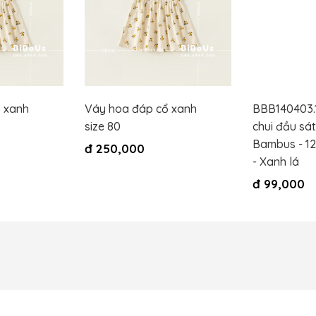
 xanh
Váy hoa đáp cổ xanh
BBB140403.
size 80
chui đầu sát
Bambus - 12
đ
250,000
- Xanh lá
đ
99,000