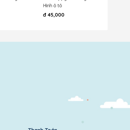
Hình ô tô
đ
0
đ
45,000