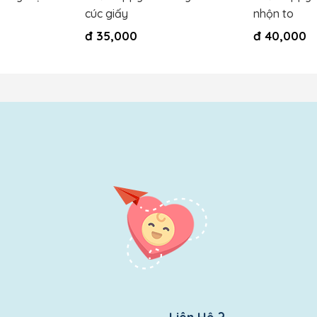
cúc giấy
nhộn to
đ
35,000
đ
40,000