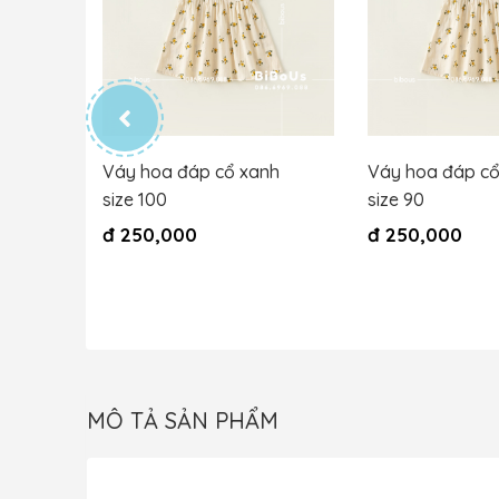
ize 73
Váy hoa đáp cổ xanh
Váy hoa đáp cổ
size 100
size 90
đ
250,000
đ
250,000
MÔ TẢ SẢN PHẨM