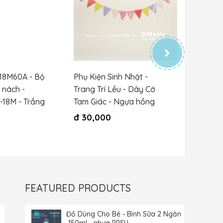
18M60A - Bộ
Phụ Kiện Sinh Nhật -
Body Thỏ
 nách -
Trang Trí Lều - Dây Cờ
đ
385,
-18M - Trắng
Tam Giác - Ngựa hồng
đ
30,000
FEATURED PRODUCTS
Đồ Dùng Cho Bé - Bình Sữa 2 Ngăn