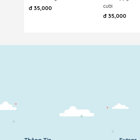
cười
đ
35,000
đ
35,000