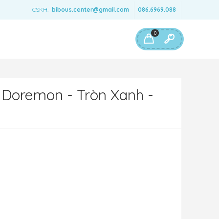
CSKH:
bibous.center@gmail.com
086.6969.088
0
 Doremon - Tròn Xanh -