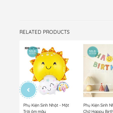
RELATED PRODUCTS
-
Phụ Kiện Sinh Nhật - Mặt
Phụ Kiện Sinh N
-
Trời ôm mây
Chữ Happy Birt