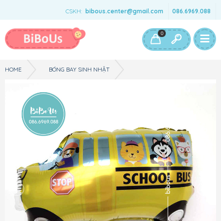
CSKH:
bibous.center@gmail.com
086.6969.088
Bé Gái
Bé Trai
Đồ Chơi & Phụ Kiện
0
HOME
BÓNG BAY SINH NHẬT
PHỤ KIỆN SINH NHẬT - XE OTO - XE BUS - 10 INCH