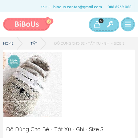
CSKH:
bibous.center@gmail.com
086.6969.088
Bé Gái
Bé Trai
Đồ Chơi & Phụ Kiện
0
HOME
TẤT
ĐỒ DÙNG CHO BÉ - TẤT XÙ - GHI - SIZE S
Đồ Dùng Cho Bé - Tất Xù - Ghi - Size S