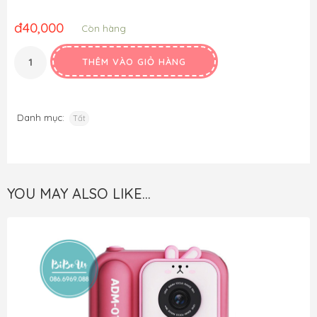
đ
40,000
Còn hàng
THÊM VÀO GIỎ HÀNG
Danh mục:
Tất
YOU MAY ALSO LIKE…