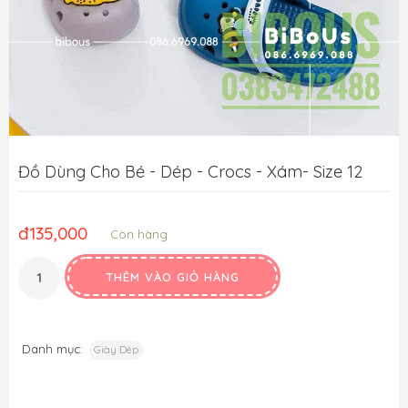
Đồ Dùng Cho Bé - Dép - Crocs - Xám- Size 12
đ
135,000
Còn hàng
THÊM VÀO GIỎ HÀNG
Danh mục:
Giày Dép