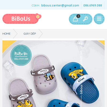
CSKH:
bibous.center@gmail.com
086.6969.088
Bé Gái
Bé Trai
Đồ Chơi & Phụ Kiện
0
HOME
GIÀY DÉP
ĐỒ DÙNG CHO BÉ - DÉP - CROCS - XÁM- SIZE 12