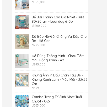
đ
895,000
Bể Bơi Thành Cao Giữ Nhiệt - size
80x80 cm - Loại dày 6 lớp
đ
1,100,000
Đồ Bảo Hộ-Gối Chống Va Đập Cho
Bé - Hổ Con
đ
235,000
Đồ Dùng Thông Minh - Chậu Tắm -
Màu Hồng Xanh - A2
đ
945,000
Khung Ảnh In Dấu Chân Tay Bé -
Khung Xanh Lam - Mẫu Mới - 33x33
Cm
đ
439,000
Combo Trang Trí Sinh Nhật Tuổi
Chuột - 065
đ
365,000