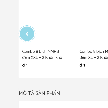
B bé
Combo 8 bịch MMRB
Combo 8 bịch 
hô
đêm XXL + 2 Khăn khô
đêm XL + 2 Khă
đ
1
đ
1
MÔ TẢ SẢN PHẨM