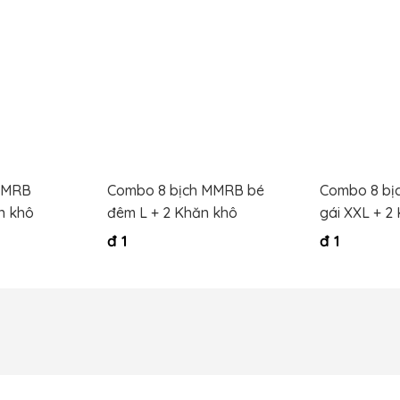
MMRB
Combo 8 bịch MMRB bé
Combo 8 bị
n khô
đêm L + 2 Khăn khô
gái XXL + 2
đ
1
đ
1