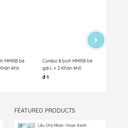
ch MMRB bé
Combo 8 bịch MMRB bé
Combo 8
 Khăn khô
gái L + 2 Khăn khô
trai XXL
đ
1
đ
1
FEATURED PRODUCTS
Lều Chữ Nhật- Voan Xanh