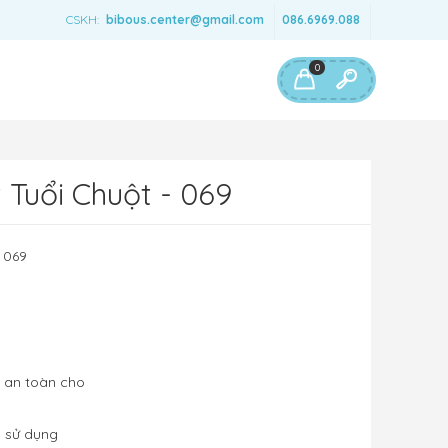
CSKH:
bibous.center@gmail.com
086.6969.088
0
 Tuổi Chuột - 069
 069
m an toàn cho
i sử dụng