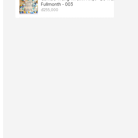
Fullmonth - 003
đ
255,000