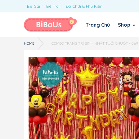
Bé Gái
Bé Trai
Đồ Chơi & Phụ Kiện
Trang Chủ
Shop
HOME
COMBO TRANG TRÍ SINH NHẬT TUỔI CHUỘT - 069