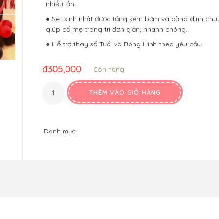
nhiều lần.
● Set sinh nhật được tặng kèm bơm và băng dính ch
giúp bố mẹ trang trí đơn giản, nhanh chóng..
● Hỗ trợ thay số Tuổi và Bóng Hình theo yêu cầu.
đ
305,000
Còn hàng
THÊM VÀO GIỎ HÀNG
Danh mục: