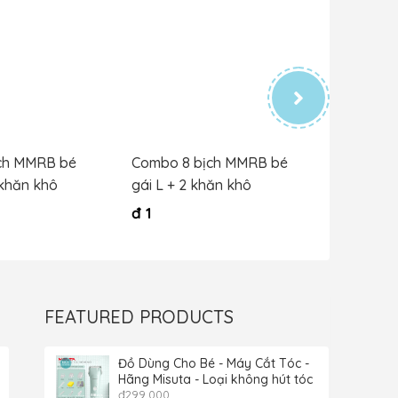
ch MMRB bé
Combo 8 bịch MMRB bé
Combo 8
 khăn khô
gái L + 2 khăn khô
trai XXL
đ
1
đ
1
FEATURED PRODUCTS
Đồ Dùng Cho Bé - Máy Cắt Tóc -
Hãng Misuta - Loại không hút tóc
đ
299,000