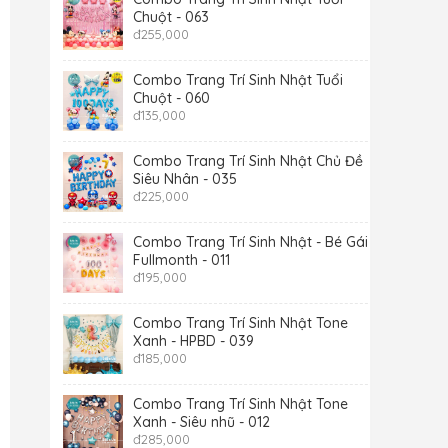
Chuột - 063
đ
255,000
Combo Trang Trí Sinh Nhật Tuổi
Chuột - 060
đ
135,000
Combo Trang Trí Sinh Nhật Chủ Đề
Siêu Nhân - 035
đ
225,000
Combo Trang Trí Sinh Nhật - Bé Gái -
Fullmonth - 011
đ
195,000
Combo Trang Trí Sinh Nhật Tone
Xanh - HPBD - 039
đ
185,000
Combo Trang Trí Sinh Nhật Tone
Xanh - Siêu nhũ - 012
đ
285,000