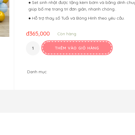
● Set sinh nhật được tặng kèm bơm và băng dính ch
giúp bố mẹ trang trí đơn giản, nhanh chóng..
● Hỗ trợ thay số Tuổi và Bóng Hình theo yêu cầu.
đ
365,000
Còn hàng
THÊM VÀO GIỎ HÀNG
Danh mục: