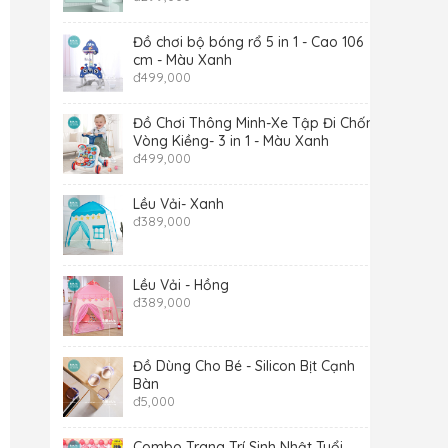
Đồ chơi bộ bóng rổ 5 in 1 - Cao 106
cm - Màu Xanh
đ
499,000
Đồ Chơi Thông Minh-Xe Tập Đi Chống
Vòng Kiềng- 3 in 1 - Màu Xanh
đ
499,000
Lều Vải- Xanh
đ
389,000
Lều Vải - Hồng
đ
389,000
Đồ Dùng Cho Bé - Silicon Bịt Cạnh
Bàn
đ
5,000
Combo Trang Trí Sinh Nhật Tuổi