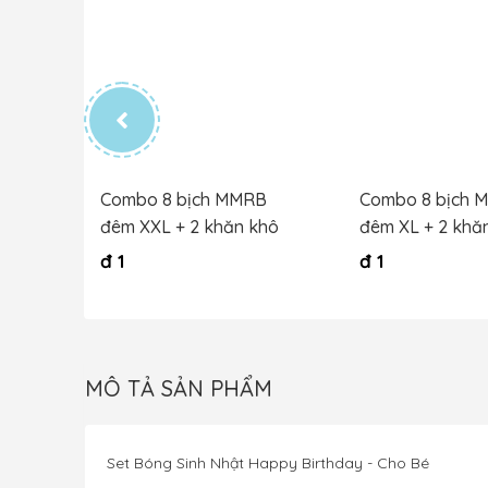
B bé
Combo 8 bịch MMRB
Combo 8 bịch 
hô
đêm XXL + 2 khăn khô
đêm XL + 2 khă
đ
1
đ
1
MÔ TẢ SẢN PHẨM
Set Bóng Sinh Nhật Happy Birthday - Cho Bé