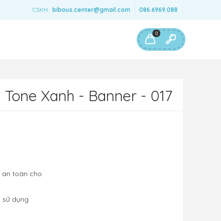
CSKH:
bibous.center@gmail.com
086.6969.088
0
 Tone Xanh - Banner - 017
m an toàn cho
i sử dụng