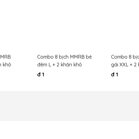
MMRB
Combo 8 bịch MMRB bé
Combo 8 bị
n khô
đêm L + 2 khăn khô
gái XXL + 2
đ
1
đ
1