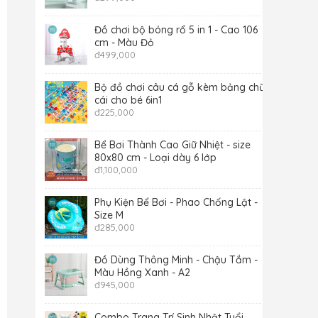
Đồ chơi bộ bóng rổ 5 in 1 - Cao 106
cm - Màu Đỏ
đ
499,000
Bộ đồ chơi câu cá gỗ kèm bảng chữ
cái cho bé 6in1
đ
225,000
Bể Bơi Thành Cao Giữ Nhiệt - size
80x80 cm - Loại dày 6 lớp
đ
1,100,000
Phụ Kiện Bể Bơi - Phao Chống Lật -
Size M
đ
285,000
Đồ Dùng Thông Minh - Chậu Tắm -
Màu Hồng Xanh - A2
đ
945,000
Combo Trang Trí Sinh Nhật Tuổi