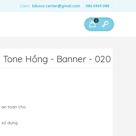
CSKH:
bibous.center@gmail.com
086.6969.088
0
t Tone Hồng - Banner - 020
m an toàn cho
i sử dụng