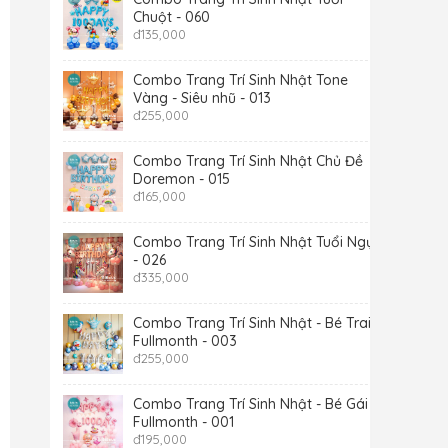
Chuột - 060
đ
135,000
Combo Trang Trí Sinh Nhật Tone
Vàng - Siêu nhũ - 013
đ
255,000
Combo Trang Trí Sinh Nhật Chủ Đề
Doremon - 015
đ
165,000
Combo Trang Trí Sinh Nhật Tuổi Ngựa
- 026
đ
335,000
Combo Trang Trí Sinh Nhật - Bé Trai -
Fullmonth - 003
đ
255,000
Combo Trang Trí Sinh Nhật - Bé Gái -
Fullmonth - 001
đ
195,000