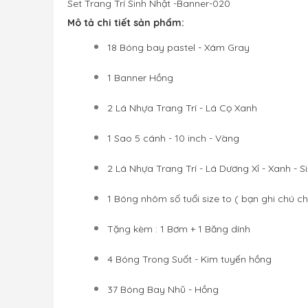
Set Trang Trí Sinh Nhật -Banner-020
Mô tả chi tiết sản phẩm:
18 Bóng bay pastel - Xám Gray
1 Banner Hồng
2 Lá Nhựa Trang Trí - Lá Cọ Xanh
1 Sao 5 cánh - 10 inch - Vàng
2 Lá Nhựa Trang Trí - Lá Dương Xỉ - Xanh - S
1 Bóng nhôm số tuổi size to ( bạn ghi chú c
Tặng kèm : 1 Bơm + 1 Băng dính 
4
Bóng Trong Suốt - Kim tuyến hồng
37 Bóng Bay Nhũ - Hồng