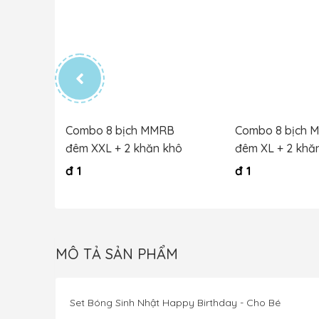
B bé
Combo 8 bịch MMRB
Combo 8 bịch 
hô
đêm XXL + 2 khăn khô
đêm XL + 2 khă
đ
1
đ
1
MÔ TẢ SẢN PHẨM
Set Bóng Sinh Nhật Happy Birthday - Cho Bé