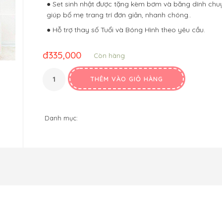
● Set sinh nhật được tặng kèm bơm và băng dính ch
giúp bố mẹ trang trí đơn giản, nhanh chóng..
● Hỗ trợ thay số Tuổi và Bóng Hình theo yêu cầu.
đ
335,000
Còn hàng
THÊM VÀO GIỎ HÀNG
Danh mục: