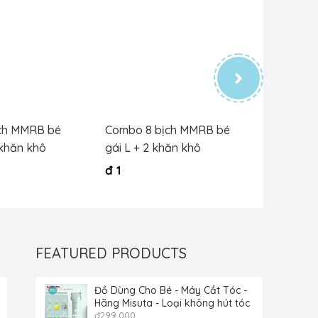
ch MMRB bé
Combo 8 bịch MMRB bé
Combo 8
 khăn khô
gái L + 2 khăn khô
trai XXL
đ
1
đ
1
FEATURED PRODUCTS
Đồ Dùng Cho Bé - Máy Cắt Tóc -
Hãng Misuta - Loại không hút tóc
đ
299,000