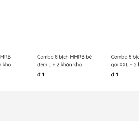
MMRB
Combo 8 bịch MMRB bé
Combo 8 bị
n khô
đêm L + 2 khăn khô
gái XXL + 2
đ
1
đ
1