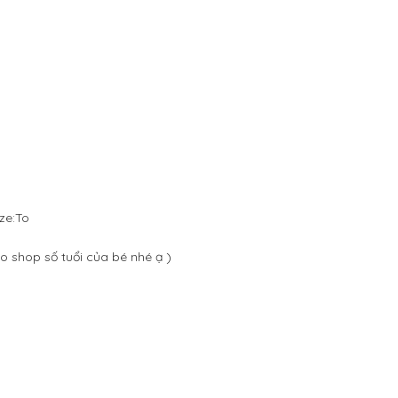
ize:To
ho shop số tuổi của bé nhé ạ )