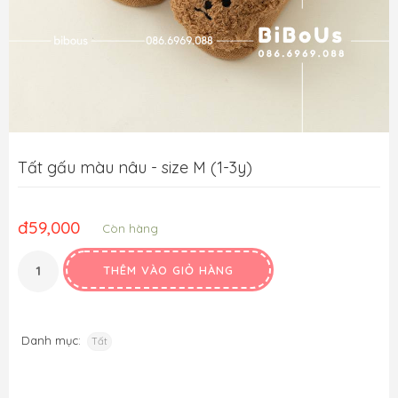
Tất gấu màu nâu - size M (1-3y)
đ
59,000
Còn hàng
THÊM VÀO GIỎ HÀNG
Danh mục:
Tất