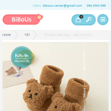
CSKH:
bibous.center@gmail.com
086.6969.088
Bé Gái
Bé Trai
Đồ Chơi & Phụ Kiện
0
HOME
TẤT
TẤT GẤU MÀU NÂU - SIZE M (1-3Y)