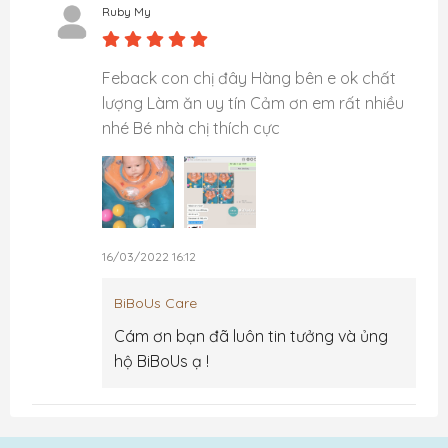
Ruby My
Feback con chị đây Hàng bên e ok chất
lượng Làm ăn uy tín Cảm ơn em rất nhiều
nhé Bé nhà chị thích cực
16/03/2022 16:12
BiBoUs Care
Cám ơn bạn đã luôn tin tưởng và ủng 
hộ BiBoUs ạ !