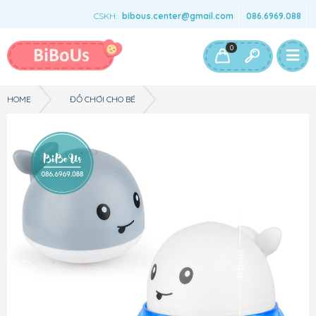
CSKH:
bibous.center@gmail.com
086.6969.088
Bé Gái
Bé Trai
Đồ Chơi & Phụ Kiện
0
HOME
ĐỒ CHƠI CHO BÉ
ĐỒ CHƠI THÔNG MINH - CÁ VOI PHUN NƯỚC